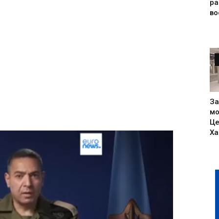
р
во
За
мо
Це
Ха