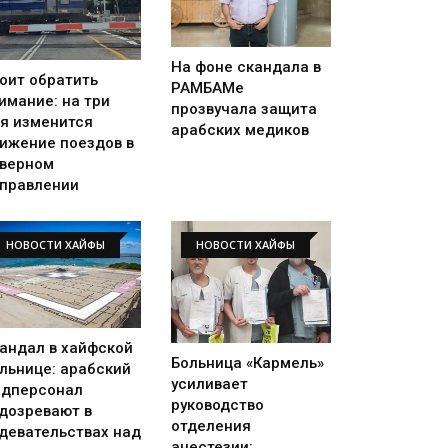
На фоне скандала в
оит обратить
РАМБАМе
имание: на три
прозвучала защита
я изменится
арабских медиков
ижение поездов в
верном
правлении
НОВОСТИ ХАЙФЫ
НОВОСТИ ХАЙФЫ
андал в хайфской
Больница «Кармель»
льнице: арабский
усиливает
дперсонал
руководство
дозревают в
отделения
девательствах над
анестезии: