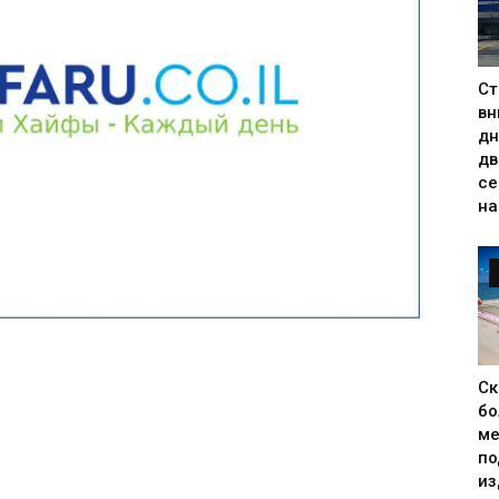
Ст
вн
дн
дв
се
на
Ск
бо
ме
по
из