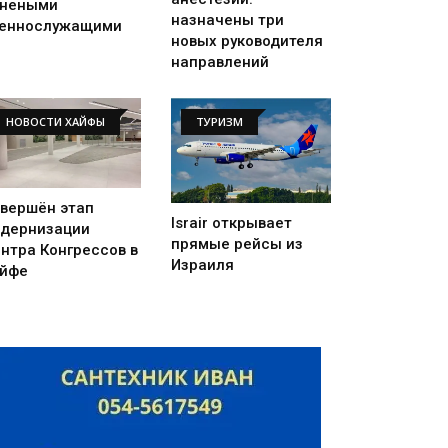
анеными
назначены три
еннослужащими
новых руководителя
направлений
НОВОСТИ ХАЙФЫ
ТУРИЗМ
вершён этап
Israir открывает
дернизации
прямые рейсы из
нтра Конгрессов в
Израиля
йфе