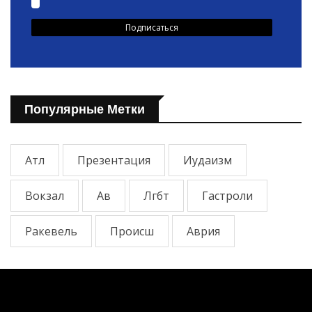
Популярные Метки
Атл
Презентация
Иудаизм
Вокзал
Ав
Лгбт
Гастроли
Ракевель
Происш
Аврия