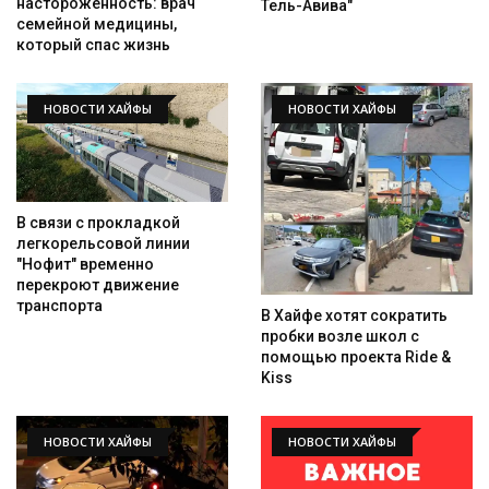
настороженность: врач
Тель-Авива"
семейной медицины,
который спас жизнь
НОВОСТИ ХАЙФЫ
НОВОСТИ ХАЙФЫ
В связи с прокладкой
легкорельсовой линии
"Нофит" временно
перекроют движение
транспорта
В Хайфе хотят сократить
пробки возле школ с
помощью проекта Ride &
Kiss
НОВОСТИ ХАЙФЫ
НОВОСТИ ХАЙФЫ