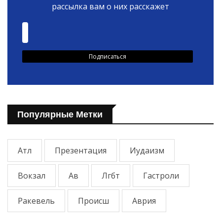
рассылка вам о них расскажет
Популярные Метки
Атл
Презентация
Иудаизм
Вокзал
Ав
Лгбт
Гастроли
Ракевель
Происш
Аврия