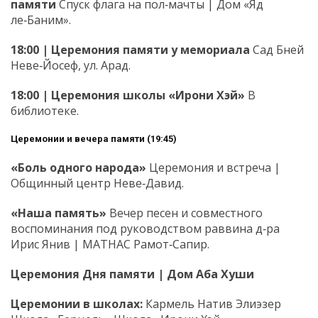
памяти
Спуск флага на пол‑мачты | Дом «Яд
ле‑Баним».
18:00 | Церемония памяти у мемориала
Сад Бней
Неве‑Йосеф, ул. Арад.
18:00 | Церемония школы «Ирони Хэй»
В
библиотеке.
Церемонии и вечера памяти (19:45)
«Боль одного народа»
Церемония и встреча |
Общинный центр Неве‑Давид.
«Наша память»
Вечер песен и совместного
воспоминания под руководством раввина д‑ра
Ирис Янив | МАТНАС Рамот‑Сапир.
Церемония Дня памяти | Дом Аба Хуши
Церемонии в школах:
Кармель Натив Элиэзер