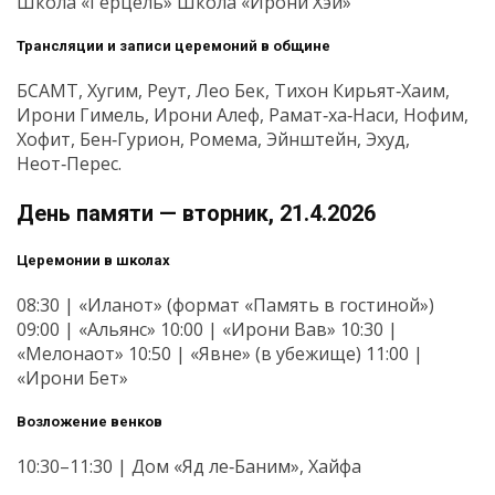
Школа «Герцель» Школа «Ирони Хэй»
Трансляции и записи церемоний в общине
БСАМТ, Хугим, Реут, Лео Бек, Тихон Кирьят‑Хаим,
Ирони Гимель, Ирони Алеф, Рамат‑ха‑Наси, Нофим,
Хофит, Бен‑Гурион, Ромема, Эйнштейн, Эхуд,
Неот‑Перес.
День памяти — вторник, 21.4.2026
Церемонии в школах
08:30 | «Иланот» (формат «Память в гостиной»)
09:00 | «Альянс» 10:00 | «Ирони Вав» 10:30 |
«Мелонаот» 10:50 | «Явне» (в убежище) 11:00 |
«Ирони Бет»
Возложение венков
10:30–11:30 | Дом «Яд ле‑Баним», Хайфа