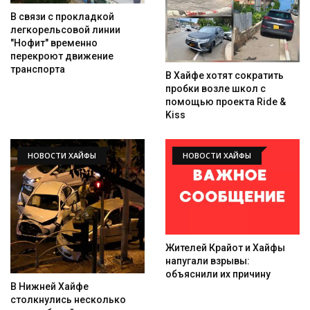
В связи с прокладкой
легкорельсовой линии
"Нофит" временно
перекроют движение
транспорта
В Хайфе хотят сократить
пробки возле школ с
помощью проекта Ride &
Kiss
НОВОСТИ ХАЙФЫ
НОВОСТИ ХАЙФЫ
Жителей Крайот и Хайфы
напугали взрывы:
объяснили их причину
В Нижней Хайфе
столкнулись несколько