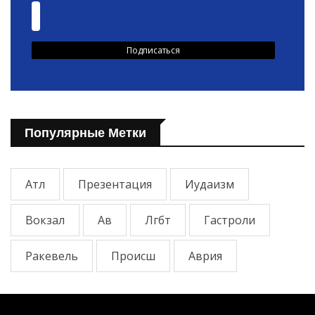
Популярные Метки
Атл
Презентация
Иудаизм
Вокзал
Ав
Лгбт
Гастроли
Ракевель
Происш
Аврия