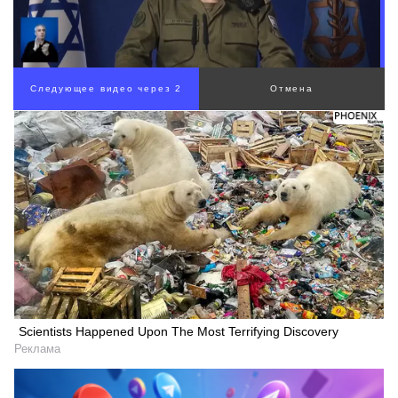
00:00
/
01:07
Scientists Happened Upon The Most Terrifying Discovery
Реклама