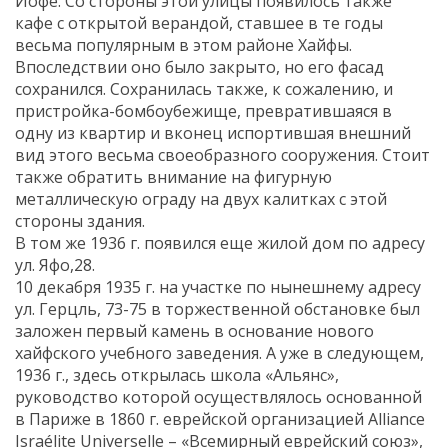
Йофе. Со стороны этой улицы появилось также
кафе с открытой верандой, ставшее в те годы
весьма популярным в этом районе Хайфы.
Впоследствии оно было закрыто, но его фасад
сохранился. Сохранилась также, к сожалению, и
пристройка-бомбоубежище, превратившаяся в
одну из квартир и вконец испортившая внешний
вид этого весьма своеобразного сооружения. Стоит
также обратить внимание на фигурную
металлическую ограду на двух калитках с этой
стороны здания.
В том же 1936 г. появился еще жилой дом по адресу
ул. Яфо,28.
10 декабря 1935 г. на участке по нынешнему адресу
ул. Герцль, 73-75 в торжественной обстановке был
заложен первый камень в основание нового
хайфского учебного заведения. А уже в следующем,
1936 г., здесь открылась школа «Альянс»,
руководство которой осуществлялось основанной
в Париже в 1860 г. еврейской организацией Alliance
Israélite Universelle – «Всемирный еврейский союз»,