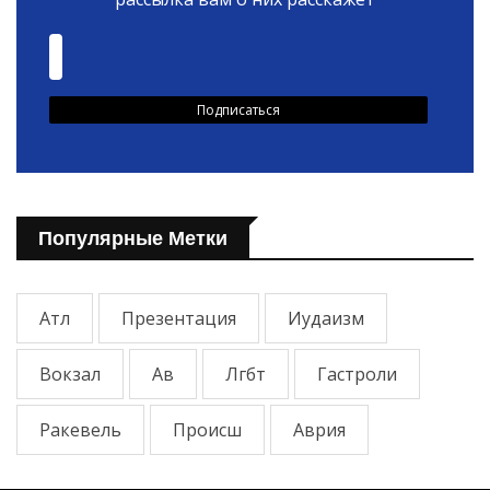
Популярные Метки
Атл
Презентация
Иудаизм
Вокзал
Ав
Лгбт
Гастроли
Ракевель
Происш
Аврия