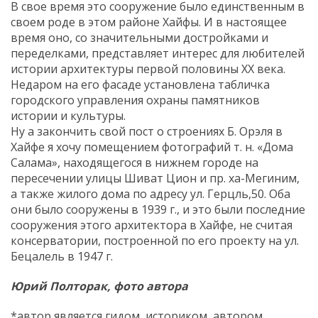
В свое время это сооружение было единственным в
своем роде в этом районе Хайфы. И в настоящее
время оно, со значительными достройками и
переделками, представляет интерес для любителей
истории архитектуры первой половины ХХ века.
Недаром на его фасаде установлена табличка
городского управления охраны памятников
истории и культуры.
Ну а закончить свой пост о строениях Б. Орэля в
Хайфе я хочу помещением фотографий т. н. «Дома
Салама», находящегося в нижнем городе на
пересечении улицы Шиват Цион и пр. ха-Мегиним,
а также жилого дома по адресу ул. Герцль,50. Оба
они было сооружены в 1939 г., и это были последние
сооружения этого архитектора в Хайфе, не считая
консерватории, построенной по его проекту на ул.
Бецалель в 1947 г.
Юрий Полторак, фото автора
*автор является гидом, историком, автором