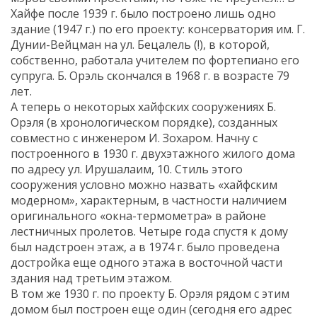
Хайфе после 1939 г. было построено лишь одно
здание (1947 г.) по его проекту: консерватория им. Г.
Дунии-Вейцман на ул. Бецалель (!), в которой,
собственно, работала учителем по фортепиано его
супруга. Б. Орэль скончался в 1968 г. в возрасте 79
лет.
А теперь о некоторых хайфских сооружениях Б.
Орэля (в хронологическом порядке), созданных
совместно с инженером И. Зохаром. Начну с
построенного в 1930 г. двухэтажного жилого дома
по адресу ул. Ирушалаим, 10. Стиль этого
сооружения условно можно назвать «хайфским
модерном», характерным, в частности наличием
оригинального «окна-термометра» в районе
лестничных пролетов. Четыре года спустя к дому
был надстроен этаж, а в 1974 г. было проведена
достройка еще одного этажа в восточной части
здания над третьим этажом.
В том же 1930 г. по проекту Б. Орэля рядом с этим
домом был построен еще один (сегодня его адрес