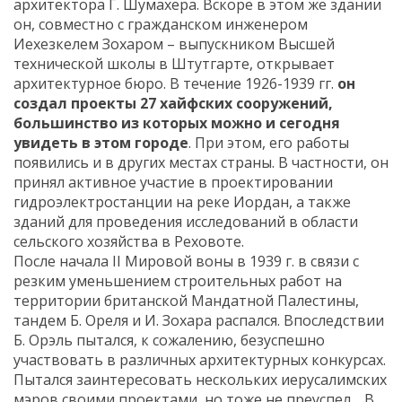
архитектора Г. Шумахера. Вскоре в этом же здании
он, совместно с гражданском инженером
Иехезкелем Зохаром – выпускником Высшей
технической школы в Штутгарте, открывает
архитектурное бюро. В течение 1926-1939 гг.
он
создал проекты 27 хайфских сооружений,
большинство из которых можно и сегодня
увидеть в этом городе
. При этом, его работы
появились и в других местах страны. В частности, он
принял активное участие в проектировании
гидроэлектростанции на реке Иордан, а также
зданий для проведения исследований в области
сельского хозяйства в Реховоте.
После начала II Мировой воны в 1939 г. в связи с
резким уменьшением строительных работ на
территории британской Мандатной Палестины,
тандем Б. Ореля и И. Зохара распался. Впоследствии
Б. Орэль пытался, к сожалению, безуспешно
участвовать в различных архитектурных конкурсах.
Пытался заинтересовать нескольких иерусалимских
мэров своими проектами, но тоже не преуспел… В