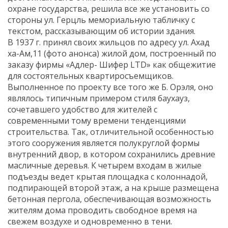
охране государства, решила все же установить со
стороны ул. Герцль мемориальную табличку с
текстом, рассказывающим об истории здания.
В 1937 г. принял своих жильцов по адресу ул. Ахад
ха-Ам,11 (фото анонса) жилой дом, построенный по
заказу фирмы «Адлер- Шифер LTD» как общежитие
для состоятельных квартиросъемщиков.
Выполненное по проекту все того же Б. Орэля, оно
являлось типичным примером стиля баухауз,
сочетавшего удобство для жителей с
современными тому времени тенденциями
строительства. Так, отличительной особенностью
этого сооружения является полукруглой формы
внутренний двор, в котором сохранились древние
масличные деревья. К четырем входам в жилые
подъезды ведет крытая площадка с колоннадой,
подпирающей второй этаж, а на крыше размещена
бетонная пергола, обеспечивающая возможность
жителям дома проводить свободное время на
свежем воздухе и одновременно в тени.