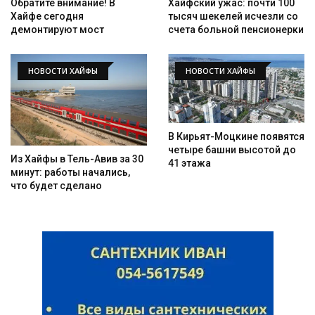
Обратите внимание! В
Хайфский ужас: почти 100
Хайфе сегодня
тысяч шекелей исчезли со
демонтируют мост
счета больной пенсионерки
НОВОСТИ ХАЙФЫ
НОВОСТИ ХАЙФЫ
В Кирьят-Моцкине появятся
четыре башни высотой до
Из Хайфы в Тель-Авив за 30
41 этажа
минут: работы начались,
что будет сделано