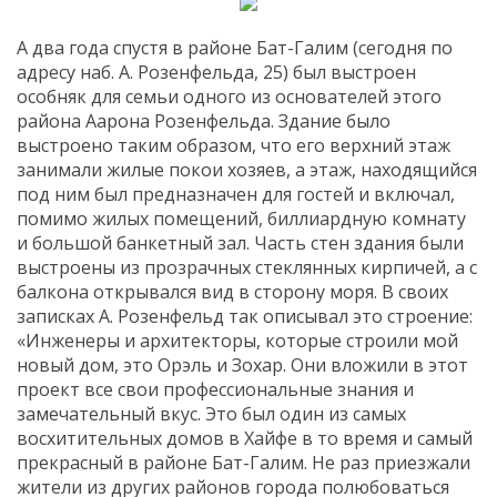
А два года спустя в районе Бат-Галим (сегодня по
адресу наб. А. Розенфельда, 25) был выстроен
особняк для семьи одного из основателей этого
района Аарона Розенфельда. Здание было
выстроено таким образом, что его верхний этаж
занимали жилые покои хозяев, а этаж, находящийся
под ним был предназначен для гостей и включал,
помимо жилых помещений, биллиардную комнату
и большой банкетный зал. Часть стен здания были
выстроены из прозрачных стеклянных кирпичей, а с
балкона открывался вид в сторону моря. В своих
записках А. Розенфельд так описывал это строение:
«Инженеры и архитекторы, которые строили мой
новый дом, это Орэль и Зохар. Они вложили в этот
проект все свои профессиональные знания и
замечательный вкус. Это был один из самых
восхитительных домов в Хайфе в то время и самый
прекрасный в районе Бат-Галим. Не раз приезжали
жители из других районов города полюбоваться