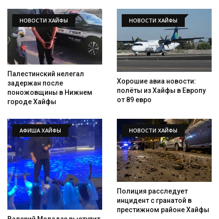
НОВОСТИ ХАЙФЫ
НОВОСТИ ХАЙФЫ
Палестинский нелегал
Хорошие авиа новости:
задержан после
полёты из Хайфы в Европу
поножовщины в Нижнем
от 89 евро
городе Хайфы
АФИША ХАЙФЫ
НОВОСТИ ХАЙФЫ
Полиция расследует
инцидент с гранатой в
престижном районе Хайфы
Валерий Меладзе выступит