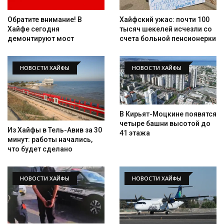
Обратите внимание! В
Хайфский ужас: почти 100
Хайфе сегодня
тысяч шекелей исчезли со
демонтируют мост
счета больной пенсионерки
НОВОСТИ ХАЙФЫ
НОВОСТИ ХАЙФЫ
В Кирьят-Моцкине появятся
четыре башни высотой до
Из Хайфы в Тель-Авив за 30
41 этажа
минут: работы начались,
что будет сделано
НОВОСТИ ХАЙФЫ
НОВОСТИ ХАЙФЫ