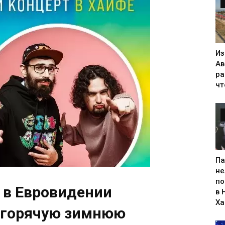
Из
Ав
ра
чт
Па
не
по
 в Евровидении
в 
Х
 горячую зимнюю