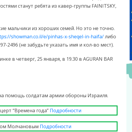
остями станут ребята из кавер-группы FAINITSKY,
ие мальчики из хороших семей. Но это не точно.
tps://showman.co.il/e/pinhas-x-sheqel-in-haifa/
либо
7-2496 (не забудьте указать имя и кол-во мест).
нке в четверг, 25 января, в 19.30 в AGURAN BAR
 на помощь солдатам армии обороны Израиля.
нцерт “Времена года”
Подробности
миром Молчановым
Подробности