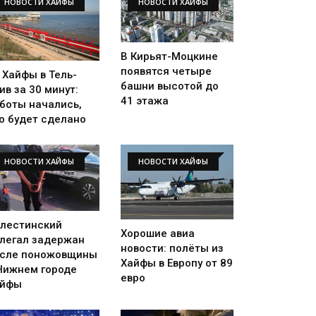
НОВОСТИ ХАЙФЫ
НОВОСТИ ХАЙФЫ
В Кирьят-Моцкине
появятся четыре
 Хайфы в Тель-
башни высотой до
ив за 30 минут:
41 этажа
боты начались,
о будет сделано
НОВОСТИ ХАЙФЫ
НОВОСТИ ХАЙФЫ
лестинский
Хорошие авиа
легал задержан
новости: полёты из
сле поножовщины
Хайфы в Европу от 89
Нижнем городе
евро
айфы