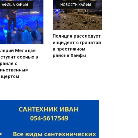
АФИША ХАЙФЫ
НОВОСТИ ХАЙФЫ
Полиция расследует
инцидент с гранатой
в престижном
лерий Меладзе
районе Хайфы
ступит осенью в
раиле с
инственным
нцертом