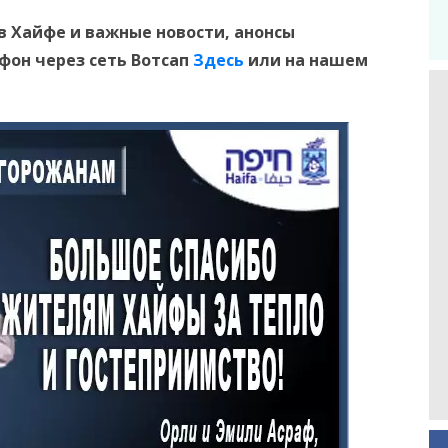
в Хайфе и
важные новости, анонсы
ефон
через сеть Вотсап
Здесь
или на нашем