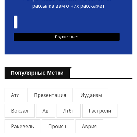
рассылка вам о них расскажет
Популярные Метки
Атл
Презентация
Иудаизм
Вокзал
Ав
Лгбт
Гастроли
Ракевель
Происш
Аврия