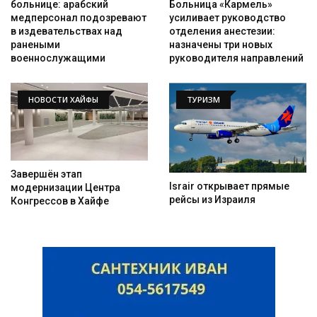
Больница «Кармель»
больнице: арабский
усиливает руководство
медперсонал подозревают
отделения анестезии:
в издевательствах над
назначены три новых
ранеными
руководителя направлений
военнослужащими
НОВОСТИ ХАЙФЫ
ТУРИЗМ
Завершён этап
Israir открывает прямые
модернизации Центра
рейсы из Израиля
Конгрессов в Хайфе