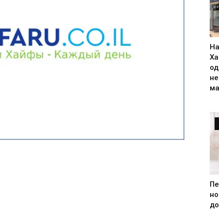
На
Ха
од
н
ма
Пе
но
до