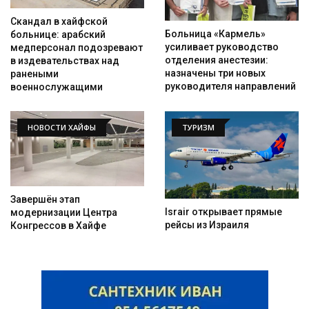
Скандал в хайфской
Больница «Кармель»
больнице: арабский
усиливает руководство
медперсонал подозревают
отделения анестезии:
в издевательствах над
назначены три новых
ранеными
руководителя направлений
военнослужащими
НОВОСТИ ХАЙФЫ
ТУРИЗМ
Завершён этап
Israir открывает прямые
модернизации Центра
рейсы из Израиля
Конгрессов в Хайфе