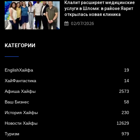
Клалит расширяет медицинские
услуги в Шломи: в районе Яарит
открылась новая клиника
02/07/2026
KАТЕГОРИИ
EnglishХайфа
19
XайФантастика
14
Афиша Хайфы
2573
Ваш Бизнес
58
История Хайфы
230
Новости Хайфы
12629
Туризм
979