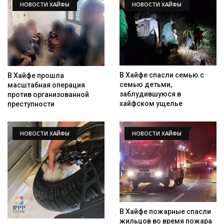
НОВОСТИ ХАЙФЫ
НОВОСТИ ХАЙФЫ
В Хайфе спасли семью с
В Хайфе прошла
семью детьми,
масштабная операция
заблудившуюся в
против организованной
хайфском ущелье
преступности
НОВОСТИ ХАЙФЫ
НОВОСТИ ХАЙФЫ
В Хайфе пожарные спасли
жильцов во время пожара