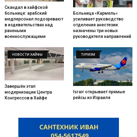
Скандал в хайфской
Больница «Кармель»
больнице: арабский
усиливает руководство
медперсонал подозревают
отделения анестезии:
в издевательствах над
назначены три новых
ранеными
руководителя направлений
военнослужащими
НОВОСТИ ХАЙФЫ
ТУРИЗМ
Завершён этап
Israir открывает прямые
модернизации Центра
рейсы из Израиля
Конгрессов в Хайфе