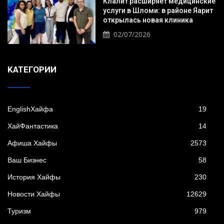
Клалит расширяет медицинские
услуги в Шломи: в районе Яарит
открылась новая клиника
02/07/2026
KАТЕГОРИИ
EnglishХайфа
19
XайФантастика
14
Афиша Хайфы
2573
Ваш Бизнес
58
История Хайфы
230
Новости Хайфы
12629
Туризм
979