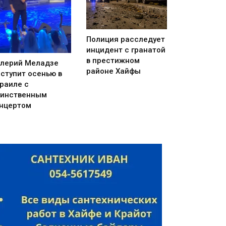
Полиция расследует
инцидент с гранатой
в престижном
лерий Меладзе
районе Хайфы
ступит осенью в
раиле с
инственным
нцертом