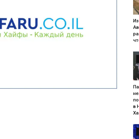
Из
Ав
ра
чт
Па
не
по
в 
Х