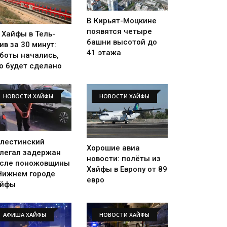
В Кирьят-Моцкине
появятся четыре
 Хайфы в Тель-
башни высотой до
ив за 30 минут:
41 этажа
боты начались,
о будет сделано
НОВОСТИ ХАЙФЫ
НОВОСТИ ХАЙФЫ
лестинский
Хорошие авиа
легал задержан
новости: полёты из
сле поножовщины
Хайфы в Европу от 89
Нижнем городе
евро
айфы
АФИША ХАЙФЫ
НОВОСТИ ХАЙФЫ