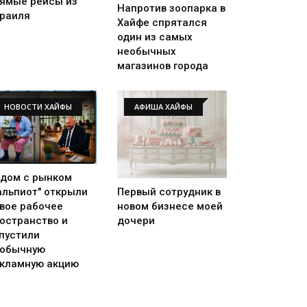
ямые рейсы из
Напротив зоопарка в
раиля
Хайфе спрятался
один из самых
необычных
магазинов города
НОВОСТИ ХАЙФЫ
АФИША ХАЙФЫ
дом с рынком
альпиот" открыли
Первый сотрудник в
вое рабочее
новом бизнесе моей
остранство и
дочери
пустили
обычную
кламную акцию