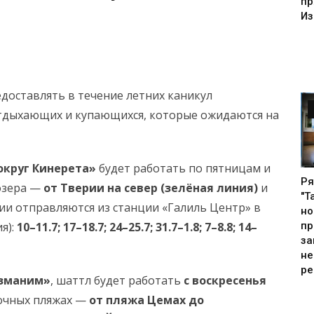
пр
Из
доставлять в течение летних каникул
отдыхающих и купающихся, которые ожидаются на
округ Кинерета»
будет работать по пятницам и
Ря
 озера —
от Тверии на север (зелёная линия)
и
"Т
нии отправляются из станции «Галиль Центр» в
но
пр
я):
10–11.7; 17–18.7; 24–25.7; 31.7–1.8; 7–8.8; 14–
за
не
ре
‑зманим»
, шаттл будет работать
с воскресенья
очных пляжах —
от пляжа Цемах до