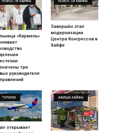
НОВОСТИ ХАЙФЫ
НОВОСТИ ХАЙФЫ
Завершён этап
модернизации
льница «Кармель»
Центра Конгрессов в
иливает
Хайфе
ководство
деления
естезии:
значены три
вых руководителя
правлений
ТУРИЗМ
АФИША ХАЙФЫ
rair открывает