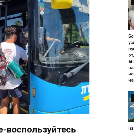
Бо
ус
ру
от
ан
на
но
на
е-воспользуйтесь
Is