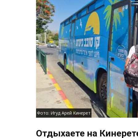
Фото: Игуд Арей Кинерет
Отдыхаете на Кинерет