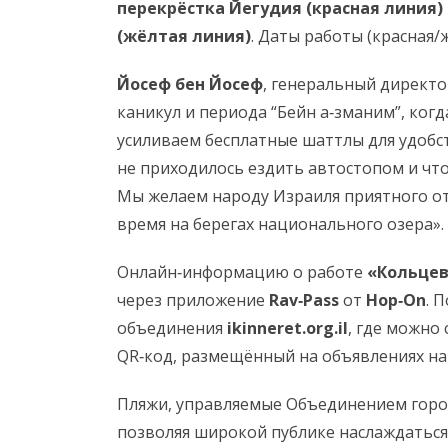
перекрёстка Йегудия (красная линия)
(жёлтая линия)
. Даты работы (красная/
Йосеф бен Йосеф
, генеральный директо
каникул и периода “Бейн а‑зманим”, ког
усиливаем бесплатные шаттлы для удобс
не приходилось ездить автостопом и что
Мы желаем народу Израиля приятного от
время на берегах национального озера».
Онлайн‑информацию о работе
«Кольцев
через приложение
Rav‑Pass
от
Hop‑On
. 
объединения
ikinneret.org.il
, где можно
QR‑код, размещённый на объявлениях на
Пляжи, управляемые Объединением город
позволяя широкой публике наслаждаться