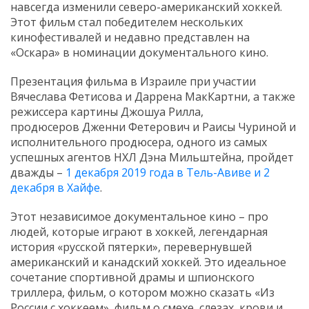
навсегда изменили северо-американский хоккей.
Этот фильм стал победителем нескольких
кинофестивалей и недавно представлен на
«Оскара» в номинации документального кино.
Презентация фильма в Израиле при участии
Вячеслава Фетисова и Даррена МакКартни, а также
режиссера картины Джошуа Рилла,
продюсеров Дженни Фетерович и Раисы Чуриной и
исполнительного продюсера, одного из самых
успешных агентов НХЛ Дэна Мильштейна, пройдет
дважды –
1 декабря 2019 года в Тель-Авиве и 2
декабря в Хайфе
.
Этот независимое документальное кино – про
людей, которые играют в хоккей, легендарная
история «русской пятерки», перевернувшей
американский и канадский хоккей. Это идеальное
сочетание спортивной драмы и шпионского
триллера, фильм, о котором можно сказать «Из
России с хоккеем», фильм о смехе, слезах, крови и