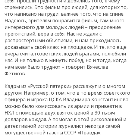
себя, прошли трудности и добились того, к чему
стремились. Это фильм про людей, для которых то,
что написано на груди, важнее того, что на спине.
Надеюсь, зрителям понравится фильм, там много
интересного для молодых людей – преодоление
препятствий, вера в себя. Нас не ждали с
распростертыми объятиями, и нам приходилось
доказывать свой класс на площадке. И те, кто еще
вчера считал советских людей врагами, полюбили
нас. И не только в минуты побед, но и тогда, когда
нам всем было трудно» – говорит Вячеслав
Фетисов.
Кадры из «Русской пятерки» расскажут и о многом
другом. Например, о том, что в то время советского
офицера и игрока ЦСКА Владимира Константинова
можно было комиссовать из армии и привезти в
НХЛ с помощью двух взяток ценой в 30 тысяч
долларов каждая. А помогал в этой рискованной и
детективной истории журналист некогда самой
могущественной газеты СССР «Правда».