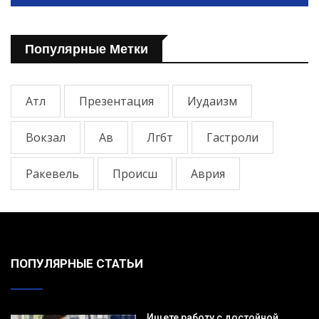
Популярные Метки
Атл
Презентация
Иудаизм
Вокзал
Ав
Лгбт
Гастроли
Ракевель
Происш
Аврия
ПОПУЛЯРНЫЕ СТАТЬИ
Ищете работу с достойной