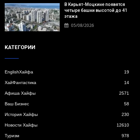
В Кирьят-Моцкине появятся
четыре башни высотой до 41
этажа
05/08/2026
KАТЕГОРИИ
EnglishХайфа
19
XайФантастика
14
Афиша Хайфы
2571
Ваш Бизнес
58
История Хайфы
230
Новости Хайфы
12610
Туризм
978