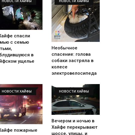
НОВОСТИ ХАЙФЫ
НОВОСТИ ХАЙФЫ
Хайфе спасли
мью с семью
Необычное
тьми,
спасение: голова
блудившуюся в
собаки застряла в
йфском ущелье
колесе
электровелосипеда
НОВОСТИ ХАЙФЫ
НОВОСТИ ХАЙФЫ
Вечером и ночью в
Хайфе перекрывают
Хайфе пожарные
шоссе, улицы, и