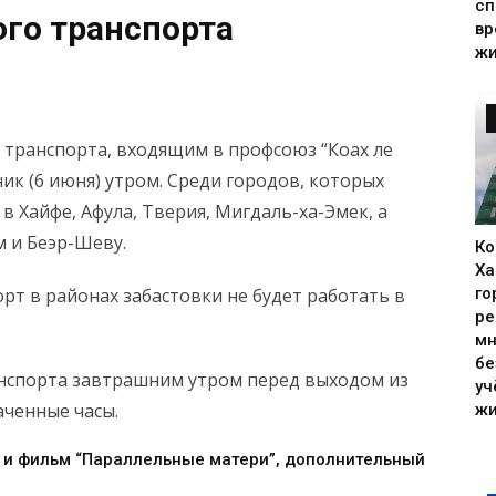
сп
го транспорта
вр
жи
транспорта, входящим в профсоюз “Коах ле
ик (6 июня) утром. Среди городов, которых
 в Хайфе, Афула, Тверия, Мигдаль-ха-Эмек, а
 и Беэр-Шеву.
Ко
Ха
рт в районах забастовки не будет работать в
го
ре
мн
бе
нспорта завтрашним утром перед выходом из
уч
аченные часы.
жи
 и фильм “Параллельные матери”, дополнительный