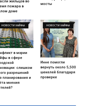
асли жильцов во
мосты
емя пожара в
лом доме
НОВОСТИ ХАЙФЫ
НОВОСТИ ХАЙФЫ
нфликт в мэрии
йфы в сфере
Инне помогли
родской
вернуть около 5,500
новации: слишком
шекелей благодаря
ого разрешений
проверке
з планирования и
ёта мнения
телей?