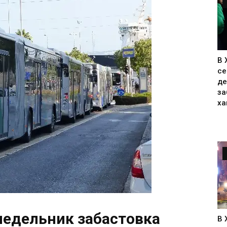
В 
се
де
за
ха
недельник забастовка
В 