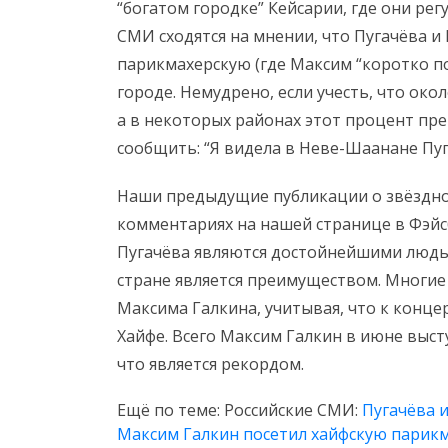
“богатом городке” Кейсарии, где они ре
СМИ сходятся на мнении, что Пугачёва и
парикмахерскую (где Максим “коротко по
городе. Немудрено, если учесть, что ок
а в некоторых районах этот процент пре
сообщить: “Я видела в Неве-Шаанане Пуг
Наши предыдущие публикации о звёздно
комментариях на нашей странице в Фэйсб
Пугачёва являются достойнейшими людьм
стране является преимуществом. Многие
Максима Галкина, учитывая, что к конц
Хайфе. Всего Максим Галкин в июне выст
что является рекордом.
Ещё по теме: Российские СМИ:
Пугачёва 
Максим Галкин посетил хайфскую парикм