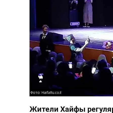
Фото: HaifaRu.co.il
Жители Хайфы регуляр