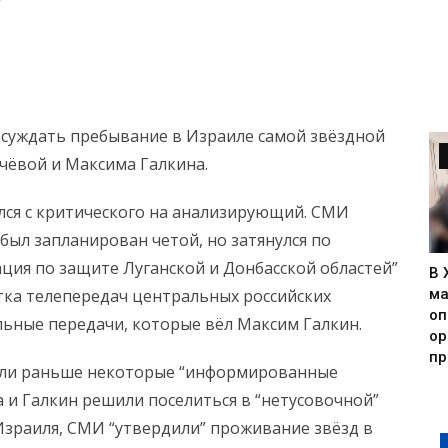
м
суждать пребывание в Израиле самой звёздной
чёвой и Максима Галкина.
лся с критического на анализирующий. СМИ
 был запланирован четой, но затянулся по
ация по защите Луганской и Донбасской областей”
В 
ма
етка телепередач центральных российских
оп
льные передачи, которые вёл Максим Галкин.
ор
пр
если раньше некоторые “информированные
а и Галкин решили поселиться в “нетусовочной”
Израиля, СМИ “утвердили” проживание звёзд в