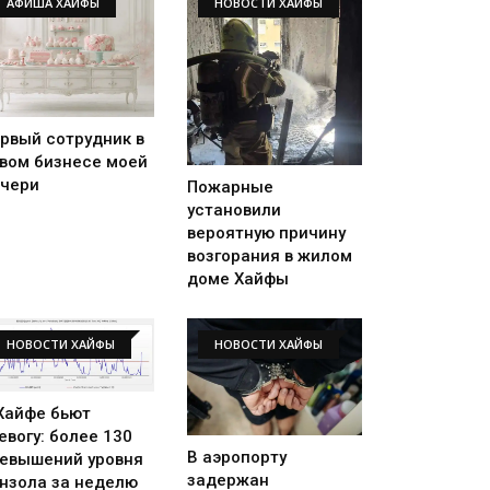
АФИША ХАЙФЫ
НОВОСТИ ХАЙФЫ
рвый сотрудник в
вом бизнесе моей
чери
Пожарные
установили
вероятную причину
возгорания в жилом
доме Хайфы
НОВОСТИ ХАЙФЫ
НОВОСТИ ХАЙФЫ
Хайфе бьют
евогу: более 130
В аэропорту
евышений уровня
задержан
нзола за неделю