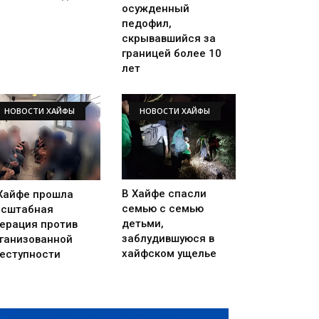
осужденный
педофил,
скрывавшийся за
границей более 10
лет
НОВОСТИ ХАЙФЫ
НОВОСТИ ХАЙФЫ
В Хайфе спасли
Хайфе прошла
семью с семью
сштабная
детьми,
ерация против
заблудившуюся в
ганизованной
хайфском ущелье
еступности