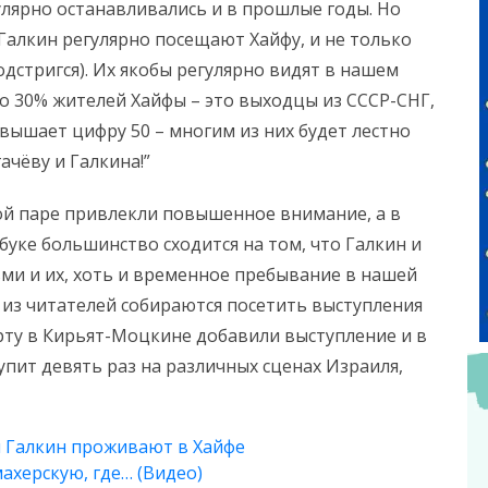
гулярно останавливались и в прошлые годы. Но
 Галкин регулярно посещают Хайфу, и не только
дстригся). Их якобы регулярно видят в нашем
оло 30% жителей Хайфы – это выходцы из СССР-СНГ,
вышает цифру 50 – многим из них будет лестно
ачёву и Галкина!”
й паре привлекли повышенное внимание, а в
уке большинство сходится на том, что Галкин и
и и их, хоть и временное пребывание в нашей
 из читателей собираются посетить выступления
ерту в Кирьят-Моцкине добавили выступление и в
упит девять раз на различных сценах Израиля,
и Галкин проживают в Хайфе
ахерскую, где… (Видео)