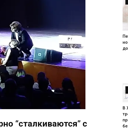
Пе
но
до
В 
тр
пр
но “сталкиваются” с
бе