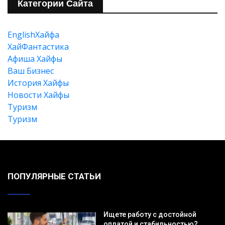
Категории Сайта
EnglishХайфа
XайФантастика
Афиша Хайфы
Ваш Бизнес
История Хайфы
Новости Хайфы
Туризм
Туризм
ПОПУЛЯРНЫЕ СТАТЬИ
Ищете работу с достойной
оплатой и стабильностью?