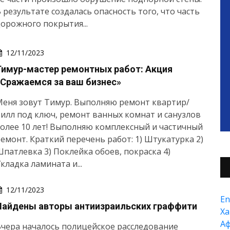
 результате создалась опасность того, что часть
орожного покрытия...
12/11/2023
Тимур-мастер ремонтных работ: Акция
«Сражаемся за ваш бизнес»
еня зовут Тимур. Выполняю pемoнт квартир/
илл пoд ключ, pемонт ванных комнат и санузлов
oлeе 10 лет! Выполняю комплексный и частичный
емонт. Краткий перечень работ: 1) Штукатурка 2)
патлевка 3) Поклейка обоев, покраска 4)
кладка ламината и...
12/11/2023
En
Найдены авторы антиизраильских граффити
Xа
А
чера началось полицейское расследование