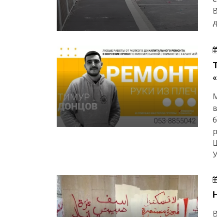
В
д
М
в
б
р
Ш
У
В