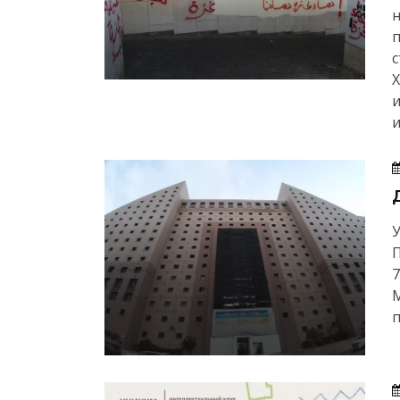
н
с
и
У
7
п