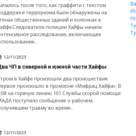
Ва
ачалось после того, как граффити с текстом
Ис
поддержки терроризма были обнаружены на
Но
тенах общественных зданий и колоннах в
Т
Хайфе.Следователи полиции Хайфы начали
Т
интенсивное расследование, включающее
спользование...
12/11/2023
Два ЧП в северной и южной части Хайфы
тром в Хайфе произошли два происшествия.
Первое произошло в промзоне «Мифрац Хайфа». В
:08 на горячую линию 101 Службы скорой помощи
МАДА поступило сообщение о рабочем,
олучившем травму во время...
12/11/2023