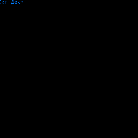
Окт
Дек »