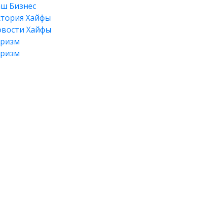
ш Бизнес
тория Хайфы
вости Хайфы
уризм
уризм