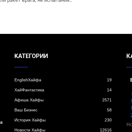
ли ракет врага, не испытания...
KАТЕГОРИИ
К
EnglishХайфа
19
XайФантастика
14
Афиша Хайфы
2571
Ваш Бизнес
58
История Хайфы
230
ба
Но
Новости Хайфы
12616