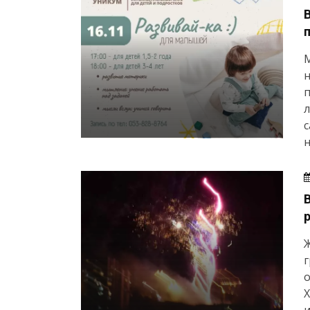
н
п
л
н
Ж
г
Х