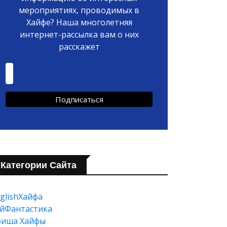
мероприятиях, проводимых в
Хайфе? Наша многолетняя
интернет-рассылка вам о них
расскажет
Категории Сайта
glishХайфа
йФантастика
фиша Хайфы