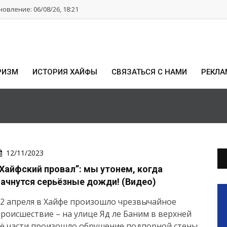
овление: 06/08/26, 18:21
РИЗМ
ИСТОРИЯ ХАЙФЫ
СВЯЗАТЬСЯ С НАМИ
РЕКЛА
12/11/2023
“Хайфский провал”: мы утонем, когда
начнутся серьёзные дожди! (Видео)
2 апреля в Хайфе произошло чрезвычайное
роисшествие – на улице Яд ле Баним в верхней
ё части произошло обрушение подпорной стены.