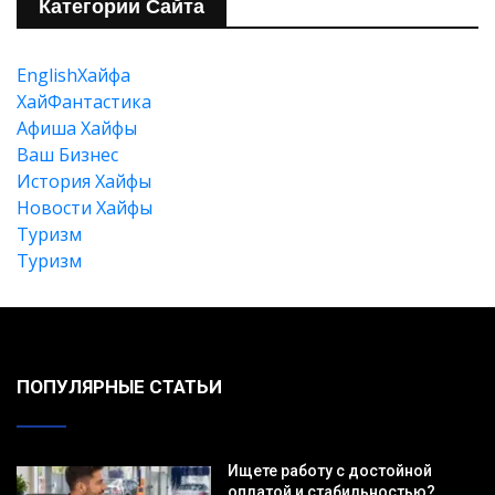
Категории Сайта
EnglishХайфа
XайФантастика
Афиша Хайфы
Ваш Бизнес
История Хайфы
Новости Хайфы
Туризм
Туризм
ПОПУЛЯРНЫЕ СТАТЬИ
Ищете работу с достойной
оплатой и стабильностью?