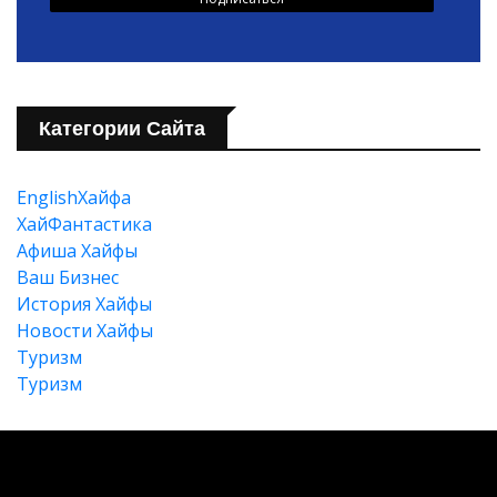
Категории Сайта
EnglishХайфа
XайФантастика
Афиша Хайфы
Ваш Бизнес
История Хайфы
Новости Хайфы
Туризм
Туризм