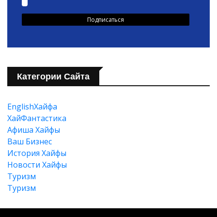
Категории Сайта
EnglishХайфа
XайФантастика
Афиша Хайфы
Ваш Бизнес
История Хайфы
Новости Хайфы
Туризм
Туризм