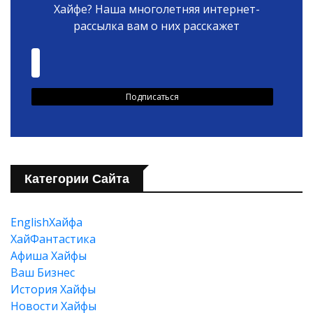
Хайфе? Наша многолетняя интернет-
рассылка вам о них расскажет
Категории Сайта
EnglishХайфа
XайФантастика
Афиша Хайфы
Ваш Бизнес
История Хайфы
Новости Хайфы