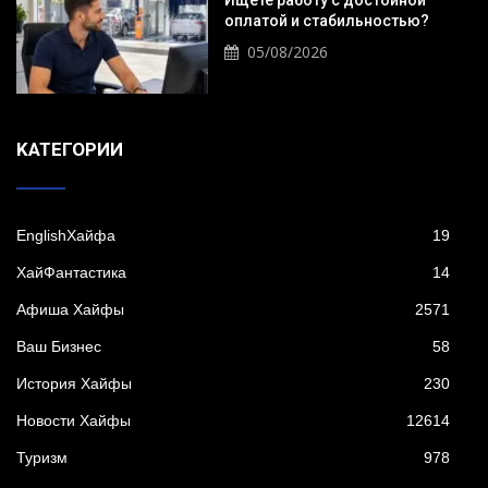
Ищете работу с достойной
оплатой и стабильностью?
05/08/2026
KАТЕГОРИИ
EnglishХайфа
19
XайФантастика
14
Афиша Хайфы
2571
Ваш Бизнес
58
История Хайфы
230
Новости Хайфы
12614
Туризм
978