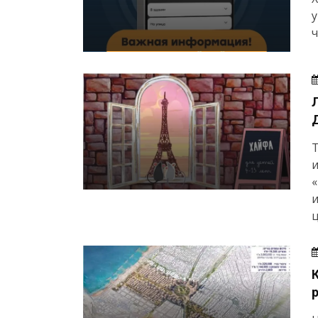
у
ч
и
«
и
ц