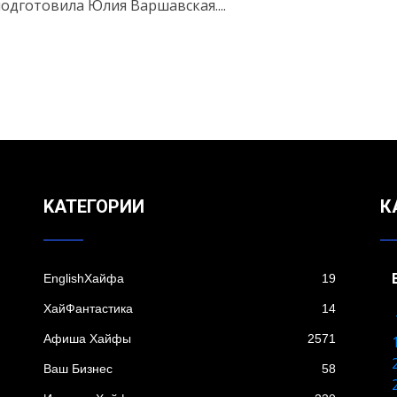
одготовила Юлия Варшавская....
KАТЕГОРИИ
К
EnglishХайфа
19
XайФантастика
14
Афиша Хайфы
2571
Ваш Бизнес
58