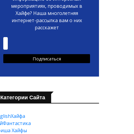
мероприятиях, проводимых в
Хайфе? Наша многолетняя
интернет-рассылка вам о них
расскажет
Категории Сайта
glishХайфа
йФантастика
фиша Хайфы