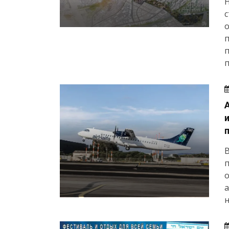
с
о
п
п
п
В
п
о
а
н