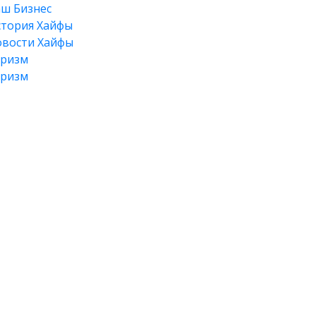
ш Бизнес
тория Хайфы
вости Хайфы
уризм
уризм