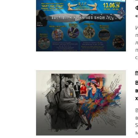
«
И
п
л
п
с
В
в
S
м