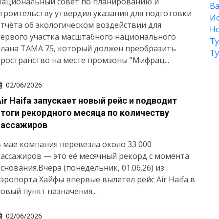
Национальный совет по планированию и
Ва
троительству утвердил указания для подготовки
Ис
тчёта об экологическом воздействии для
Но
ервого участка масштабного национального
Т
лана ТАМА 75, который должен преобразить
Т
ространство на месте промзоны "Мифрац...
02/06/2026
Air Haifa запускает новый рейс и подводит
итоги рекордного месяца по количеству
пассажиров
 мае компания перевезла около 33 000
ассажиров — это её месячный рекорд с момента
снования.Вчера (понедельник, 01.06.26) из
эропорта Хайфы впервые вылетел рейс Air Haifa в
овый пункт назначения...
02/06/2026