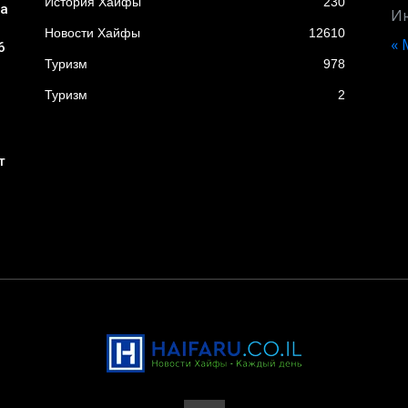
История Хайфы
230
ба
И
Новости Хайфы
12610
« 
6
Туризм
978
Туризм
2
т