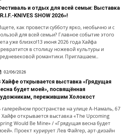
Фестиваль и отдых для всей семьи: Выставка
R.I.F.-KNIVES SHOW 2026»!
щете, как провести субботу ярко, необычно и с
ользой для всей семьи? Главное событие этого
ета уже близко!13 июня 2026 года Хайфа
ревратится в столицу ножевой культуры и
редневековой романтики. Приглашаем...
02/06/2026
В Хайфе открывается выставка «Грядущая
весна будет моей», посвящённая
художникам, пережившим Холокост
 галерейном пространстве на улице А-Намаль, 67
 Хайфе открывается выставка «The Upcoming
pring Would Be Mine» / «Грядущая весна будет
оей». Проект курирует Лев Файгер, арт‑дизайн