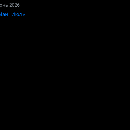
юнь 2026
Май
Июл »