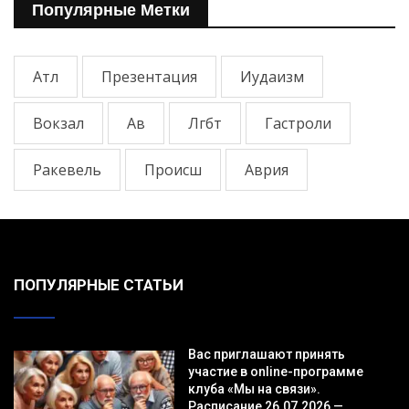
Популярные Метки
Атл
Презентация
Иудаизм
Вокзал
Ав
Лгбт
Гастроли
Ракевель
Происш
Аврия
ПОПУЛЯРНЫЕ СТАТЬИ
Вас приглашают принять
участие в online-программе
клуба «Мы на связи».
Расписание 26.07.2026 —