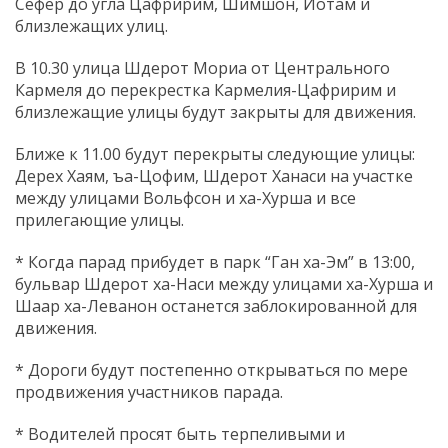
Сефер до угла Цафририм, Шимшон, Йотам и
близлежащих улиц.
В 10.30 улица Шдерот Мориа от Центрального
Кармеля до перекрестка Кармелия-Цафририм и
близлежащие улицы будут закрыты для движения.
Ближе к 11.00 будут перекрыты следующие улицы:
Дерех Хаям, ъа-Цофим, Шдерот Ханаси на участке
между улицами Вольфсон и ха-Хурша и все
прилегающие улицы.
* Когда парад прибудет в парк “Ган ха-Эм” в 13:00,
бульвар Шдерот ха-Наси между улицами ха-Хурша и
Шаар ха-Леванон останется заблокированной для
движения.
* Дороги будут постепенно открываться по мере
продвижения участников парада.
* Водителей просят быть терпеливыми и