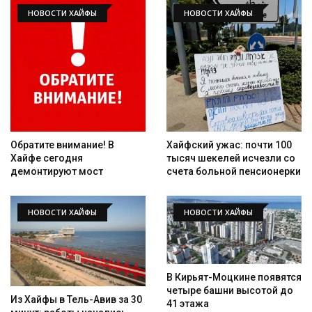
НОВОСТИ ХАЙФЫ
НОВОСТИ ХАЙФЫ
Обратите внимание! В
Хайфский ужас: почти 100
Хайфе сегодня
тысяч шекелей исчезли со
демонтируют мост
счета больной пенсионерки
НОВОСТИ ХАЙФЫ
НОВОСТИ ХАЙФЫ
В Кирьят-Моцкине появятся
четыре башни высотой до
Из Хайфы в Тель-Авив за 30
41 этажа