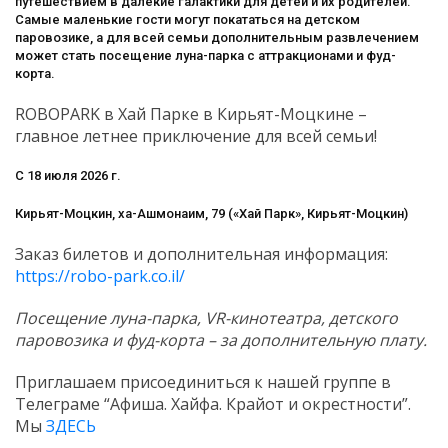
путешествием в далекие галактики для детей и их родителей.
Самые маленькие гости могут покататься на детском
паровозике, а для всей семьи дополнительным развлечением
может стать посещение луна-парка с аттракционами и фуд-
корта.
ROBOPARK в Хай Парке в Кирьят-Моцкине –
главное летнее приключение для всей семьи!
С 18 июля 2026 г.
Кирьят-Моцкин, ха-Ашмонаим, 79 («Хай Парк», Кирьят-Моцкин)
Заказ билетов и дополнительная информация:
https://robo-park.co.il/
Посещение луна-парка,
VR
-кинотеатра, детского
паровозика и фуд-корта – за дополнительную плату.
Приглашаем присоединиться к нашей группе в
Телеграме “Афиша. Хайфа. Крайот и окрестности”.
Мы
ЗДЕСЬ