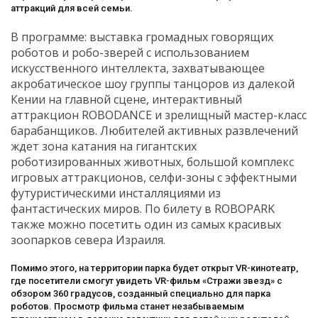
аттракций для всей семьи.
В программе: выставка громадных говорящих
роботов и робо-зверей с использованием
искусственного интеллекта, захватывающее
акробатическое шоу группы танцоров из далекой
Кении на главной сцене, интерактивный
аттракцион ROBODANCE и зрелищный мастер-класс
барабанщиков. Любителей активных развлечений
ждет зона катания на гигантских
роботизированных животных, большой комплекс
игровых аттракционов, селфи-зоны с эффектными
футуристическими инсталляциями из
фантастических миров. По билету в ROBOPARK
также можно посетить один из самых красивых
зоопарков севера Израиля.
Помимо этого, на территории парка будет открыт VR-кинотеатр,
где посетители смогут увидеть VR-фильм «Стражи звезд» с
обзором 360 градусов, созданный специально для парка
роботов. Просмотр фильма станет незабываемым