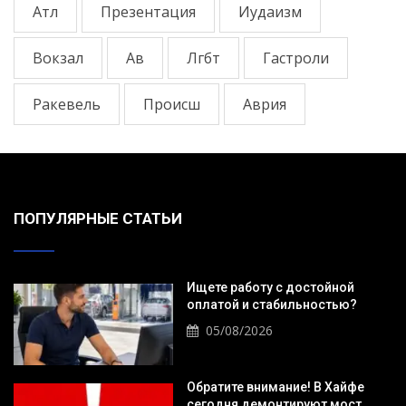
Атл
Презентация
Иудаизм
Вокзал
Ав
Лгбт
Гастроли
Ракевель
Происш
Аврия
ПОПУЛЯРНЫЕ СТАТЬИ
Ищете работу с достойной
оплатой и стабильностью?
05/08/2026
Обратите внимание! В Хайфе
сегодня демонтируют мост