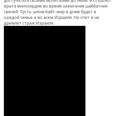
достучаться своими молитвами до небес и откроют
врата милосердия во время зажигания шаббатних
свечей. Пусть шлом байт-мир в доме будет в
каждой семье и во всем Израиле. Не спит и не
дремлет страж Израиля.