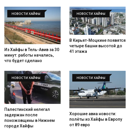
НОВОСТИ ХАЙФЫ
НОВОСТИ ХАЙФЫ
В Кирьят-Моцкине появятся
четыре башни высотой до
Из Хайфы в Тель-Авив за 30
41 этажа
минут: работы начались,
что будет сделано
НОВОСТИ ХАЙФЫ
НОВОСТИ ХАЙФЫ
Палестинский нелегал
Хорошие авиа новости:
задержан после
полёты из Хайфы в Европу
поножовщины в Нижнем
от 89 евро
городе Хайфы