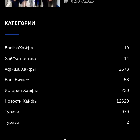
02/07/2026
KАТЕГОРИИ
EnglishХайфа
19
XайФантастика
14
Афиша Хайфы
2573
Ваш Бизнес
58
История Хайфы
230
Новости Хайфы
12629
Туризм
979
Туризм
2