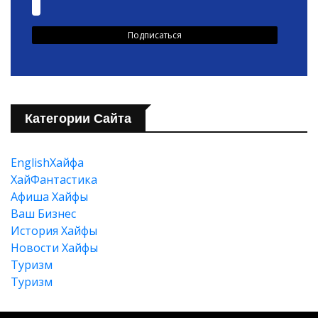
Категории Сайта
EnglishХайфа
XайФантастика
Афиша Хайфы
Ваш Бизнес
История Хайфы
Новости Хайфы
Туризм
Туризм