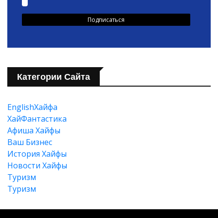
Категории Сайта
EnglishХайфа
XайФантастика
Афиша Хайфы
Ваш Бизнес
История Хайфы
Новости Хайфы
Туризм
Туризм