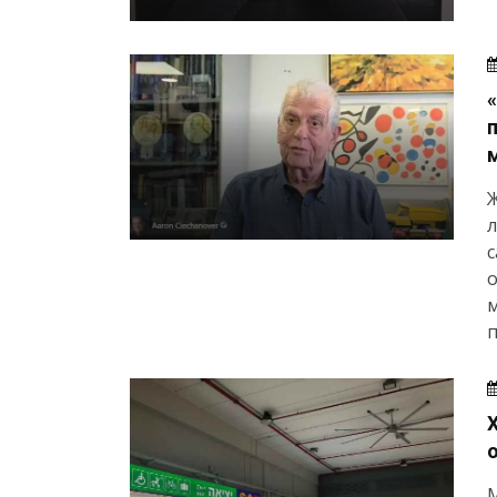
Ж
л
с
о
м
п
М