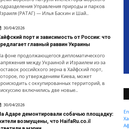
подразделения Управления природы и парков
зраиля (РАТАГ) — Илья Баскин и Шай...
30/04/2026
Хайфский порт и зависимость от России: что
предлагает главный раввин Украины
На фоне продолжающегося дипломатического
апряжения между Украиной и Израилем из‑за
оставок российского зерна в Хайфский порт,
оторое, по утверждениям Киева, может
роисходить с оккупированных территорий, в
искуссию включились две новые...
30/04/2026
En
На Адаре демонтировали собачью площадку:
Xа
жители возмущены, что HaifaRu.co.il
А
ответили в мэрии