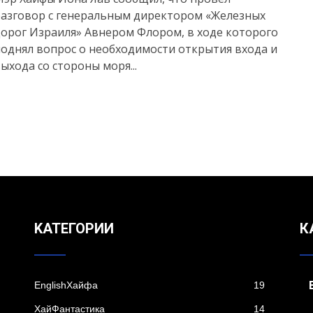
разговор с генеральным директором «Железных
орог Израиля» Авнером Флором, в ходе которого
однял вопрос о необходимости открытия входа и
ыхода со стороны моря...
KАТЕГОРИИ
К
EnglishХайфа
19
XайФантастика
14