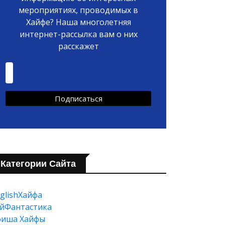
мероприятиях, проводимых в
Хайфе? Наша многолетняя
интернет-рассылка вам о них
расскажет
Категории Сайта
glishХайфа
йФантастика
фиша Хайфы