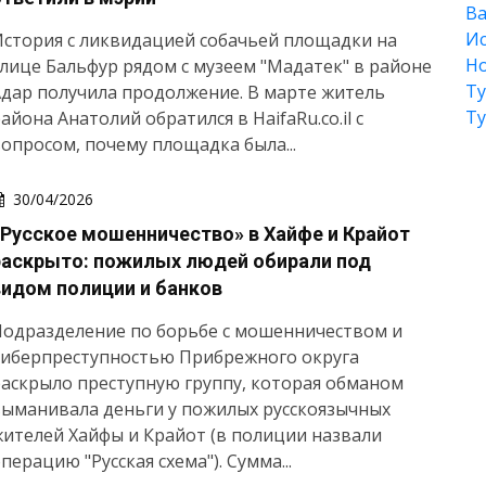
Ва
Ис
стория с ликвидацией собачьей площадки на
Но
лице Бальфур рядом с музеем "Мадатек" в районе
Т
дар получила продолжение. В марте житель
Т
айона Анатолий обратился в HaifaRu.co.il с
опросом, почему площадка была...
30/04/2026
«Русское мошенничество» в Хайфе и Крайот
раскрыто: пожилых людей обирали под
видом полиции и банков
Подразделение по борьбе с мошенничеством и
киберпреступностью Прибрежного округа
аскрыло преступную группу, которая обманом
ыманивала деньги у пожилых русскоязычных
ителей Хайфы и Крайот (в полиции назвали
перацию "Русская схема"). Сумма...