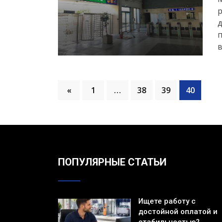
д
п
в
«
1
…
38
39
40
ПОПУЛЯРНЫЕ СТАТЬИ
Ищете работу с
достойной оплатой и