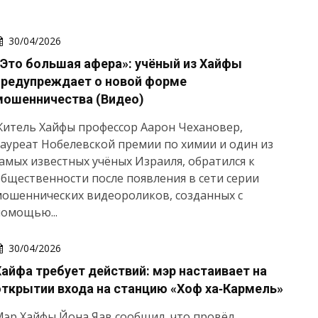
30/04/2026
«Это большая афера»: учёный из Хайфы
предупреждает о новой форме
мошенничества (Видео)
итель Хайфы профессор Аарон Чехановер,
ауреат Нобелевской премии по химии и один из
амых известных учёных Израиля, обратился к
бщественности после появления в сети серии
ошеннических видеороликов, созданных с
омощью...
30/04/2026
Хайфа требует действий: мэр настаивает на
открытии входа на станцию «Хоф ха‑Кармель»
эр Хайфы Йона Яав сообщил, что провёл