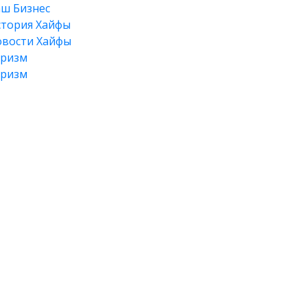
ш Бизнес
тория Хайфы
вости Хайфы
уризм
уризм