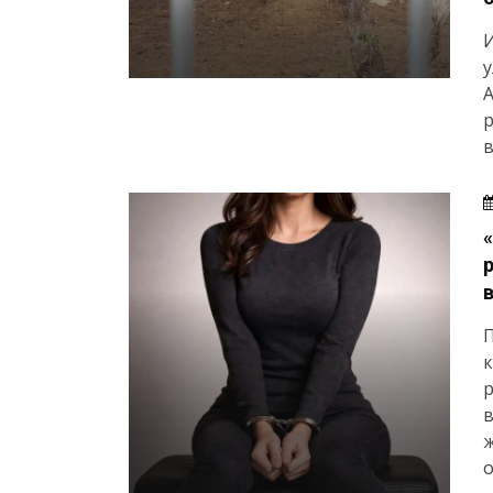
И
у
А
р
в
р
в
ж
о