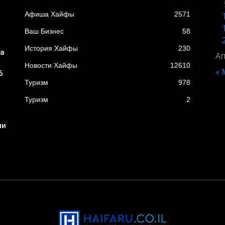
Афиша Хайфы
2571
Ваш Бизнес
58
История Хайфы
230
ба
Ап
Новости Хайфы
12610
« 
6
Туризм
978
Туризм
2
ни