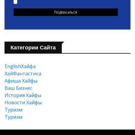
Категории Сайта
EnglishХайфа
XайФантастика
Афиша Хайфы
Ваш Бизнес
История Хайфы
Новости Хайфы
Туризм
Туризм