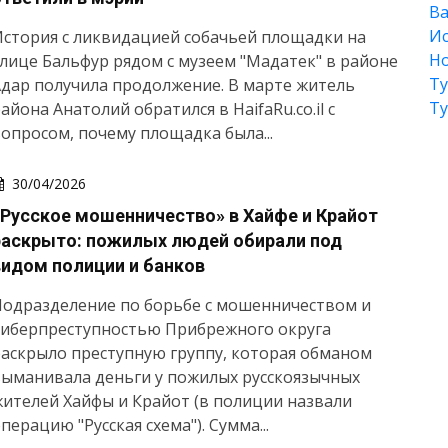
Ва
Ис
стория с ликвидацией собачьей площадки на
Но
лице Бальфур рядом с музеем "Мадатек" в районе
Т
дар получила продолжение. В марте житель
Т
айона Анатолий обратился в HaifaRu.co.il с
опросом, почему площадка была...
30/04/2026
«Русское мошенничество» в Хайфе и Крайот
раскрыто: пожилых людей обирали под
видом полиции и банков
Подразделение по борьбе с мошенничеством и
киберпреступностью Прибрежного округа
аскрыло преступную группу, которая обманом
ыманивала деньги у пожилых русскоязычных
ителей Хайфы и Крайот (в полиции назвали
перацию "Русская схема"). Сумма...