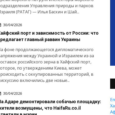
подразделения Управления природы и парков
зраиля (РАТАГ) — Илья Баскин и Шай...
30/04/2026
Хайфский порт и зависимость от России: что
предлагает главный раввин Украины
На фоне продолжающегося дипломатического
апряжения между Украиной и Израилем из‑за
оставок российского зерна в Хайфский порт,
оторое, по утверждениям Киева, может
роисходить с оккупированных территорий, в
искуссию включились две новые...
30/04/2026
En
На Адаре демонтировали собачью площадку:
Xа
жители возмущены, что HaifaRu.co.il
А
ответили в мэрии