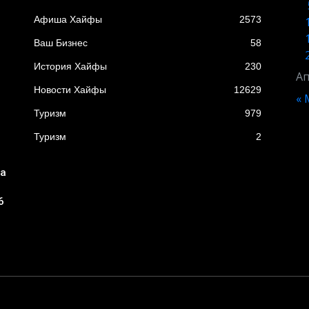
Афиша Хайфы
2573
Ваш Бизнес
58
История Хайфы
230
Ап
Новости Хайфы
12629
« 
Туризм
979
Туризм
2
ба
6