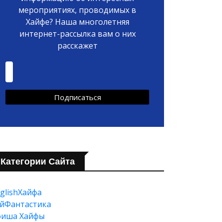
мероприятиях, проводимых в
Хайфе? Наша многолетняя
интернет-рассылка вам о них
расскажет
Категории Сайта
glishХайфа
йФантастика
фиша Хайфы