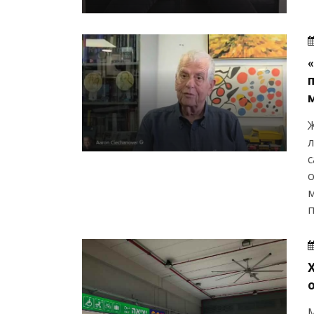
Ж
л
с
о
м
п
М