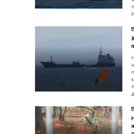
И
н
п
к
п
д