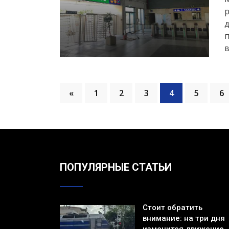
д
п
в
«
1
2
3
4
5
6
ПОПУЛЯРНЫЕ СТАТЬИ
Стоит обратить
внимание: на три дня