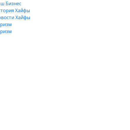
ш Бизнес
тория Хайфы
вости Хайфы
уризм
уризм