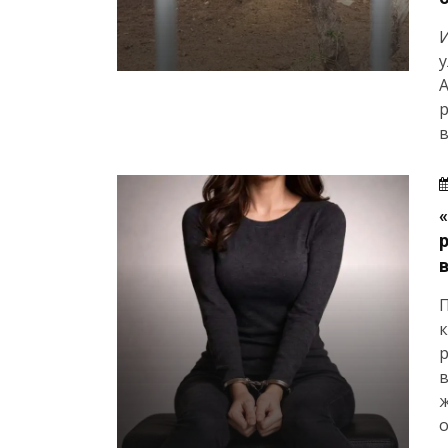
И
у
А
р
в
р
в
ж
о