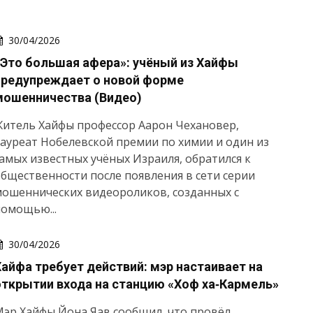
30/04/2026
«Это большая афера»: учёный из Хайфы
предупреждает о новой форме
мошенничества (Видео)
итель Хайфы профессор Аарон Чехановер,
ауреат Нобелевской премии по химии и один из
амых известных учёных Израиля, обратился к
бщественности после появления в сети серии
ошеннических видеороликов, созданных с
омощью...
30/04/2026
Хайфа требует действий: мэр настаивает на
открытии входа на станцию «Хоф ха‑Кармель»
эр Хайфы Йона Яав сообщил, что провёл