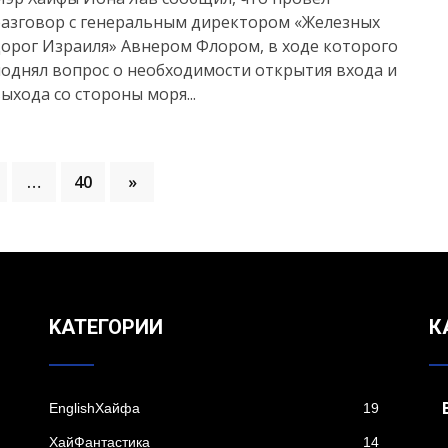
разговор с генеральным директором «Железных
орог Израиля» Авнером Флором, в ходе которого
однял вопрос о необходимости открытия входа и
ыхода со стороны моря...
…
40
»
KАТЕГОРИИ
К
EnglishХайфа
19
XайФантастика
14