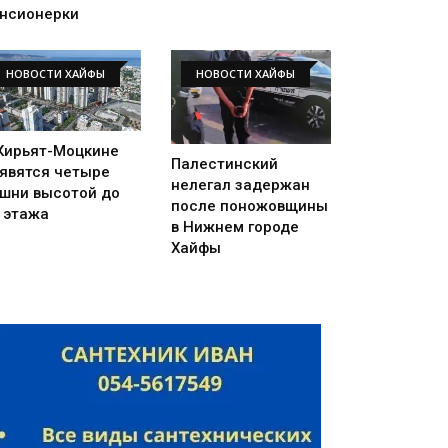
нсионерки
НОВОСТИ ХАЙФЫ
НОВОСТИ ХАЙФЫ
Кирьят-Моцкине
Палестинский
явятся четыре
нелегал задержан
шни высотой до
после поножовщины
 этажа
в Нижнем городе
Хайфы