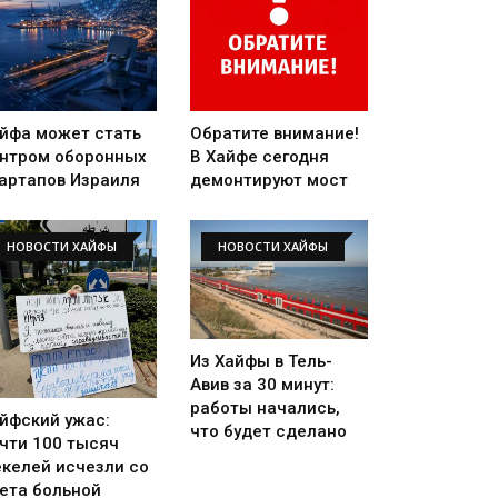
йфа может стать
Обратите внимание!
нтром оборонных
В Хайфе сегодня
артапов Израиля
демонтируют мост
НОВОСТИ ХАЙФЫ
НОВОСТИ ХАЙФЫ
Из Хайфы в Тель-
Авив за 30 минут:
работы начались,
йфский ужас:
что будет сделано
чти 100 тысяч
келей исчезли со
ета больной