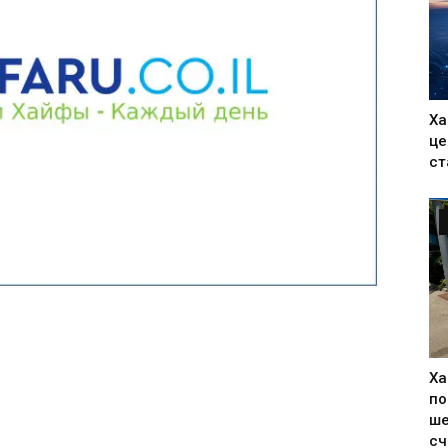
Ха
це
ст
Ха
по
ше
сч