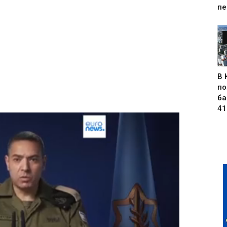
пе
В 
по
ба
41