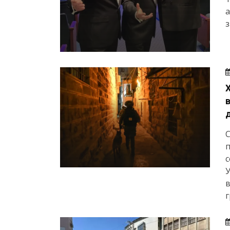
а
з
п
с
в
г