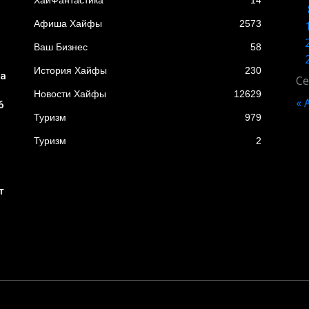
XайФантастика
14
Афиша Хайфы
2573
Ваш Бизнес
58
История Хайфы
230
ба
Се
Новости Хайфы
12629
« 
6
Туризм
979
Туризм
2
т