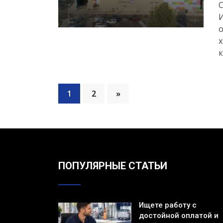
С
И
х
к
1
2
»
ПОПУЛЯРНЫЕ СТАТЬИ
Ищете работу с
достойной оплатой и