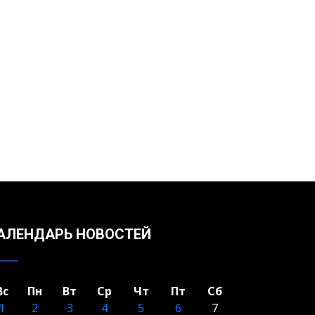
АЛЕНДАРЬ НОВОСТЕЙ
Вс
Пн
Вт
Ср
Чт
Пт
Сб
1
2
3
4
5
6
7