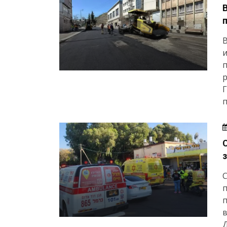
и
п
р
Г
п
С
в
Д