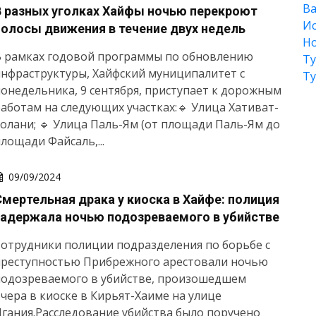
Ва
В разных уголках Хайфы ночью перекроют
Ис
полосы движения в течение двух недель
Но
В рамках годовой программы по обновлению
Т
нфраструктуры, Хайфский муниципалитет с
Т
онедельника, 9 сентября, приступает к дорожным
аботам на следующих участках:🔹 Улица Хативат-
олани; 🔹 Улица Паль-Ям (от площади Паль-Ям до
лощади Файсаль,...
09/09/2024
Смертельная драка у киоска в Хайфе: полиция
задержала ночью подозреваемого в убийстве
отрудники полиции подразделения по борьбе с
преступностью Прибрежного арестовали ночью
подозреваемого в убийстве, произошедшем
чера в киоске в Кирьят-Хаиме на улице
гания.Расследование убийства было поручено