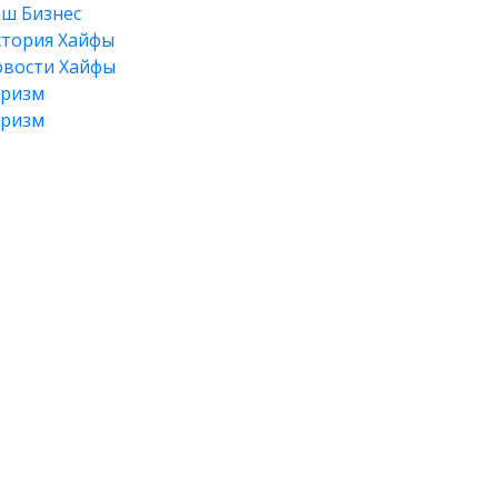
ш Бизнес
тория Хайфы
вости Хайфы
уризм
уризм