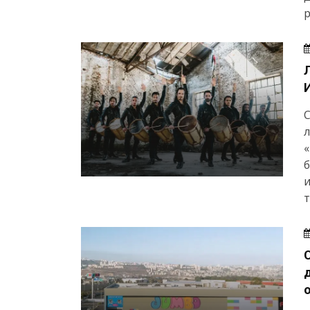
р
С
л
«
б
т