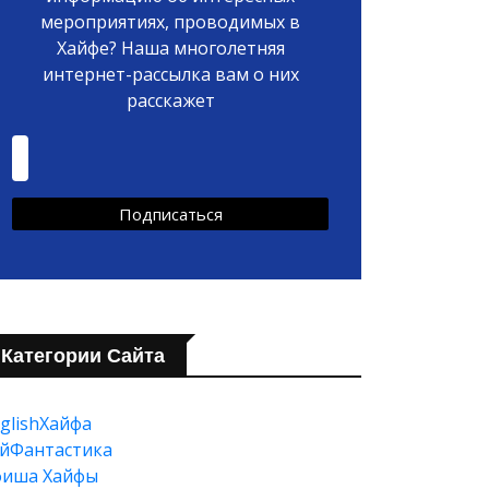
мероприятиях, проводимых в
Хайфе? Наша многолетняя
интернет-рассылка вам о них
расскажет
Категории Сайта
glishХайфа
йФантастика
фиша Хайфы