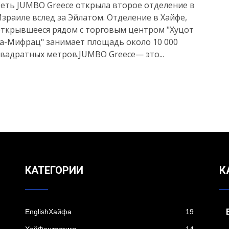
еть JUMBO Greece открыла второе отделение в
зраиле вслед за Эйлатом. Отделение в Хайфе,
открывшееся рядом с торговым центром "Хуцот
а-Мифрац" занимает площадь около 10 000
вадратных метров.JUMBO Greece— это...
KАТЕГОРИИ
К
EnglishХайфа
19