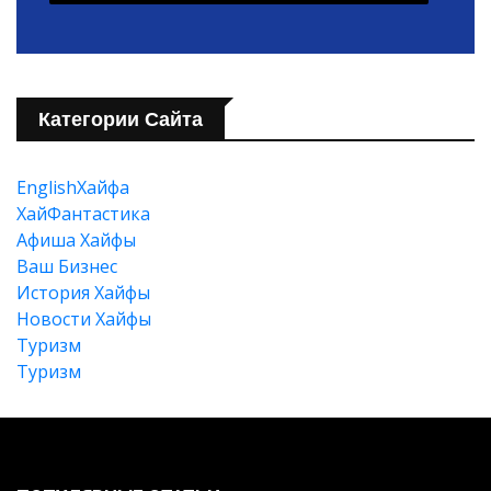
Категории Сайта
EnglishХайфа
XайФантастика
Афиша Хайфы
Ваш Бизнес
История Хайфы
Новости Хайфы
Туризм
Туризм