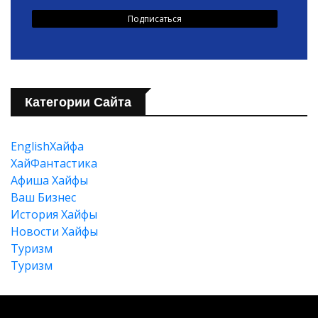
Категории Сайта
EnglishХайфа
XайФантастика
Афиша Хайфы
Ваш Бизнес
История Хайфы
Новости Хайфы
Туризм
Туризм