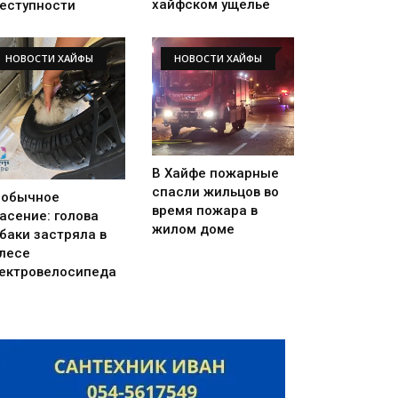
хайфском ущелье
еступности
НОВОСТИ ХАЙФЫ
НОВОСТИ ХАЙФЫ
В Хайфе пожарные
спасли жильцов во
еобычное
время пожара в
асение: голова
жилом доме
баки застряла в
лесе
ектровелосипеда