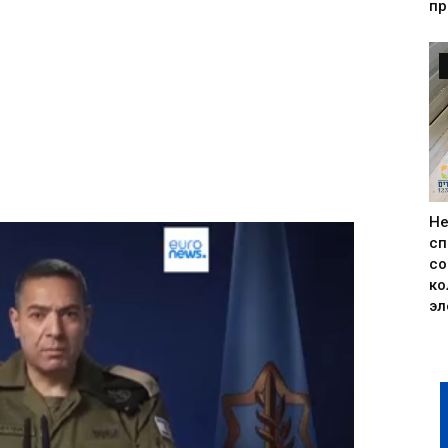
пр
Н
сп
со
ко
эл