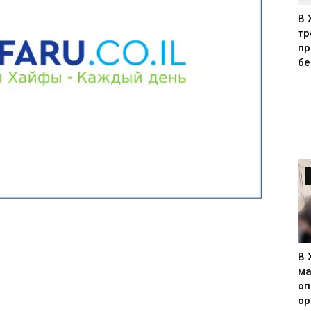
В 
тр
пр
бе
В 
ма
оп
ор