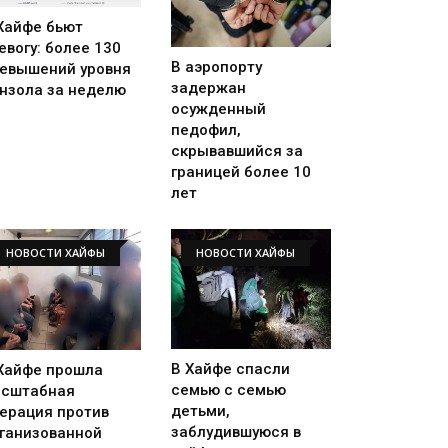
Хайфе бьют
евогу: более 130
В аэропорту
евышений уровня
задержан
нзола за неделю
осужденный
педофил,
скрывавшийся за
границей более 10
лет
НОВОСТИ ХАЙФЫ
НОВОСТИ ХАЙФЫ
В Хайфе спасли
Хайфе прошла
семью с семью
сштабная
детьми,
ерация против
заблудившуюся в
ганизованной