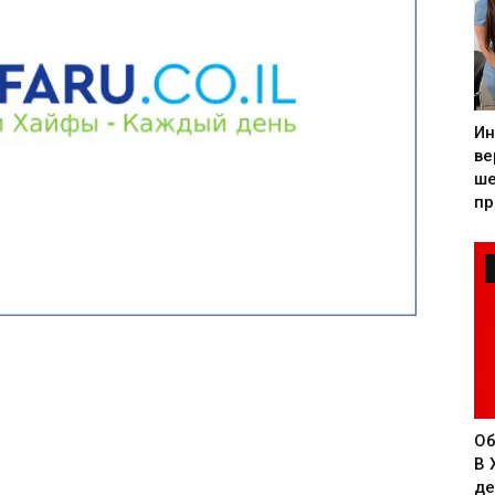
Ин
ве
ше
пр
Об
В 
де