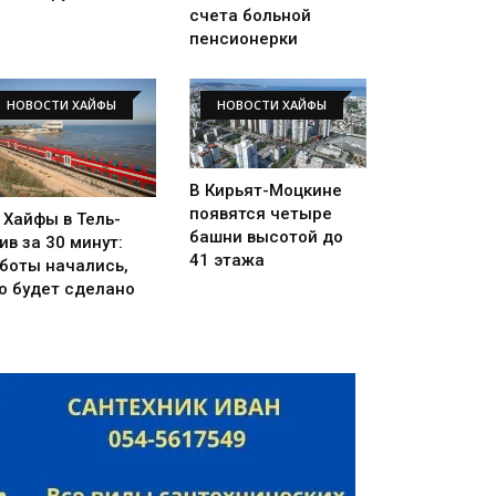
счета больной
пенсионерки
НОВОСТИ ХАЙФЫ
НОВОСТИ ХАЙФЫ
В Кирьят-Моцкине
появятся четыре
 Хайфы в Тель-
башни высотой до
ив за 30 минут:
41 этажа
боты начались,
о будет сделано