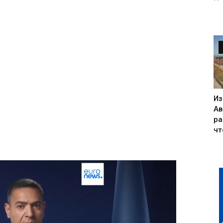
Из
Ав
ра
чт