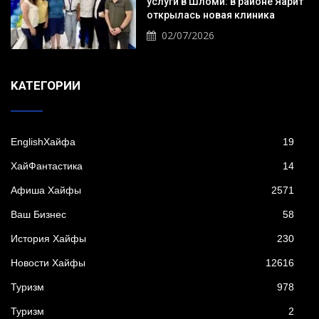
услуги в Шломи: в районе Яарит
открылась новая клиника
02/07/2026
KАТЕГОРИИ
EnglishХайфа
19
XайФантастика
14
Афиша Хайфы
2571
Ваш Бизнес
58
История Хайфы
230
Новости Хайфы
12616
Туризм
978
Туризм
2