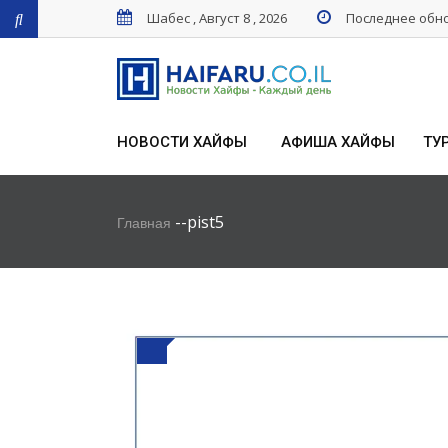
Шабес , Август 8 , 2026
Последнее обнов
НОВОСТИ ХАЙФЫ
АФИША ХАЙФЫ
ТУ
-
-
pist5
Главная