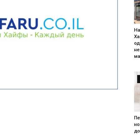
На
Ха
од
н
ма
Пе
но
до