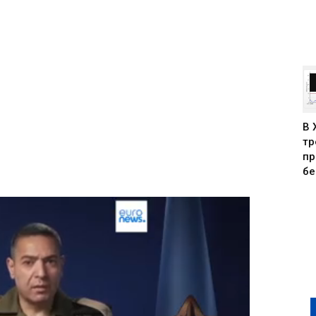
В 
тр
пр
бе