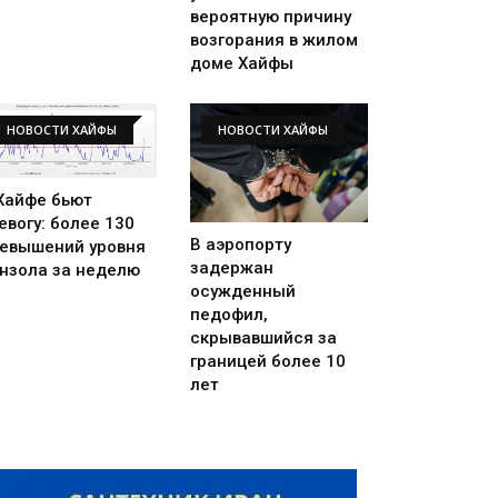
вероятную причину
возгорания в жилом
доме Хайфы
НОВОСТИ ХАЙФЫ
НОВОСТИ ХАЙФЫ
Хайфе бьют
евогу: более 130
В аэропорту
евышений уровня
задержан
нзола за неделю
осужденный
педофил,
скрывавшийся за
границей более 10
лет