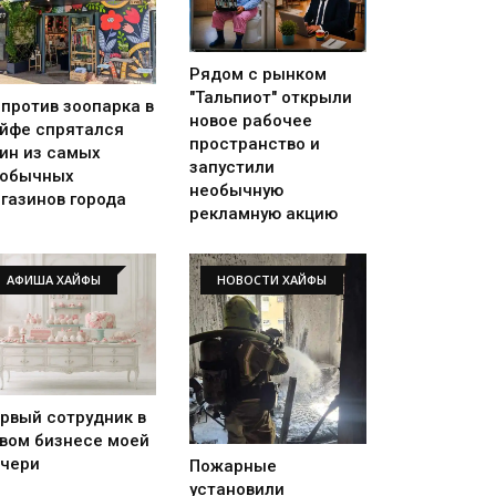
Рядом с рынком
"Тальпиот" открыли
против зоопарка в
новое рабочее
йфе спрятался
пространство и
ин из самых
запустили
еобычных
необычную
газинов города
рекламную акцию
АФИША ХАЙФЫ
НОВОСТИ ХАЙФЫ
рвый сотрудник в
вом бизнесе моей
чери
Пожарные
установили