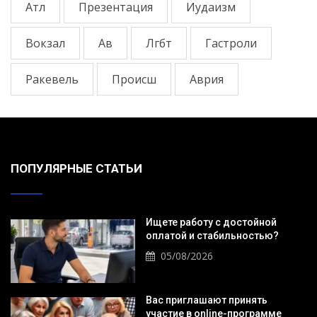
Атл
Презентация
Иудаизм
Вокзал
Ав
Лгбт
Гастроли
Ракевель
Происш
Аврия
ПОПУЛЯРНЫЕ СТАТЬИ
Ищете работу с достойной
оплатой и стабильностью?
05/08/2026
Вас приглашают принять
участие в online-программе