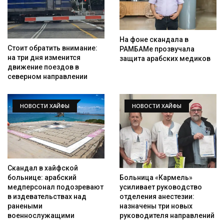
На фоне скандала в
Стоит обратить внимание:
РАМБАМе прозвучала
на три дня изменится
защита арабских медиков
движение поездов в
северном направлении
НОВОСТИ ХАЙФЫ
НОВОСТИ ХАЙФЫ
Скандал в хайфской
Больница «Кармель»
больнице: арабский
усиливает руководство
медперсонал подозревают
отделения анестезии:
в издевательствах над
назначены три новых
ранеными
руководителя направлений
военнослужащими