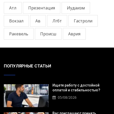
Атл
Презентация
Иудаизм
Вокзал
Ав
Лгбт
Гастроли
Ракевель
Происш
Аврия
ПОПУЛЯРНЫЕ СТАТЬИ
Ищете работу с достойной
оплатой и стабильностью?
05/08/2026
Вас приглашают принять