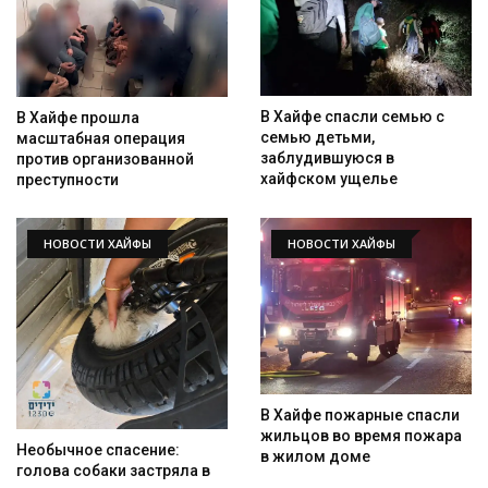
В Хайфе спасли семью с
В Хайфе прошла
семью детьми,
масштабная операция
заблудившуюся в
против организованной
хайфском ущелье
преступности
НОВОСТИ ХАЙФЫ
НОВОСТИ ХАЙФЫ
В Хайфе пожарные спасли
жильцов во время пожара
Необычное спасение:
в жилом доме
голова собаки застряла в