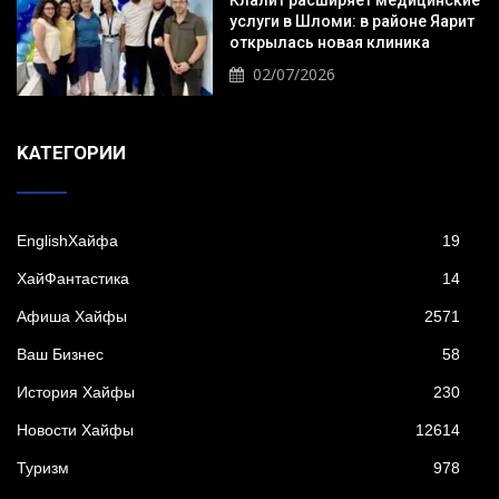
Клалит расширяет медицинские
услуги в Шломи: в районе Яарит
открылась новая клиника
02/07/2026
KАТЕГОРИИ
EnglishХайфа
19
XайФантастика
14
Афиша Хайфы
2571
Ваш Бизнес
58
История Хайфы
230
Новости Хайфы
12614
Туризм
978